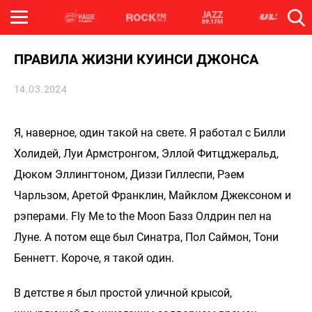
ПРАВИЛА ЖИЗНИ КУИНСИ ДЖОНСА
14.03.2024
Я, наверное, один такой на свете. Я работал с Билли
Холидей, Луи Армстронгом, Эллой Фитцджеральд,
Дюком Эллингтоном, Диззи Гиллеспи, Рэем
Чарльзом, Аретой Франклин, Майклом Джексоном и
рэперами. Fly Me to the Moon Базз Олдрин пел на
Луне. А потом еще был Синатра, Пол Саймон, Тони
Беннетт. Короче, я такой один.
В детстве я был простой уличной крысой,