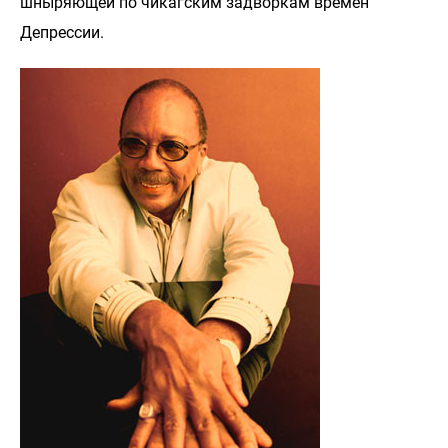
шныряющей по чикагским задворкам времен
Депрессии.