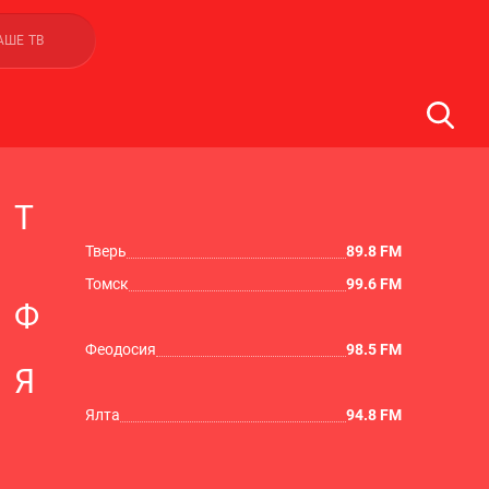
АШЕ ТВ
Т
Тверь
89.8 FM
Томск
99.6 FM
Ф
Феодосия
98.5 FM
Я
Ялта
94.8 FM