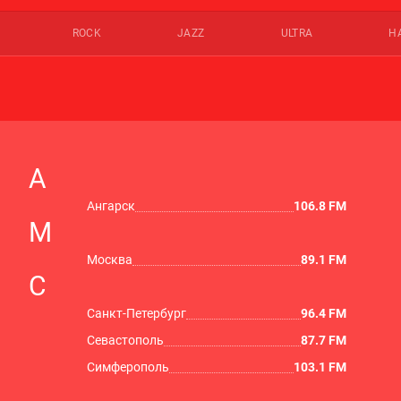
ROCK
JAZZ
ULTRA
Н
А
Ангарск
106.8 FM
М
Москва
89.1 FM
С
Санкт-Петербург
96.4 FM
Севастополь
87.7 FM
Симферополь
103.1 FM