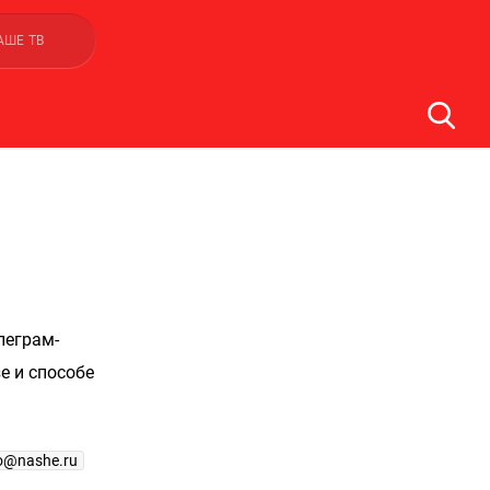
АШЕ ТВ
леграм-
е и способе
fo@nashe.ru