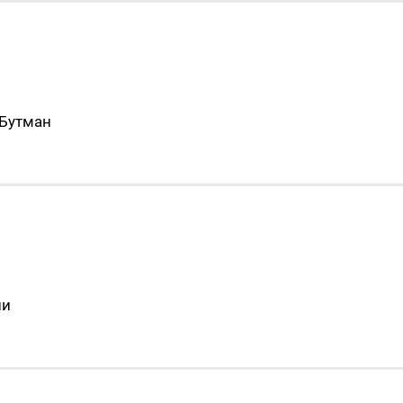
 Бутман
ни