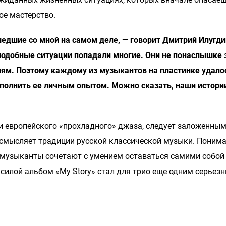
ое мастерство.
шедшие со мной на самом деле, — говорит Дмитрий Илугди
 подобные ситуации попадали многие. Они не понаслышке
лям. Поэтому каждому из музыкантов на пластинке удал
аполнить ее личным опытом. Можно сказать, наши истори
и европейского «прохладного» джаза, следует заложенны
осмысляет традиции русской классической музыки. Поним
 музыканты сочетают с умением оставаться самими собой 
силой альбом «‎My Story» стал для трио еще одним серье