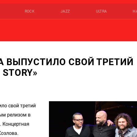
ROCK
JAZZ
ULTRA
Н
А ВЫПУСТИЛО СВОЙ ТРЕТИЙ
 STORY»
ло свой третий
вым релизом в
. Концертная
Козлова.