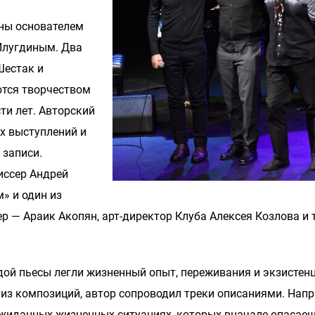
аны основателем
 Илугдиным. Два
Шестак и
тся творчеством
ти лет. Авторский
х выступлений и
 записи.
иссер Андрей
» и один из
р — Араик Акопян, арт-директор Клуба Алексея Козлова и 
дой пьесы легли жизненный опыт, переживания и экзисте
из композиций, автор сопроводил треки описаниями. Напр
еожиданных жизненных ситуациях, которых вначале опасаеш