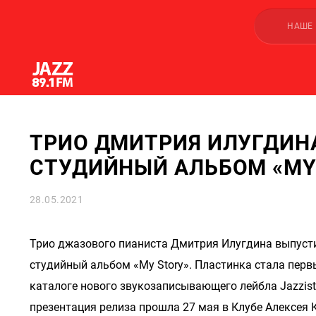
НАШЕ
ТРИО ДМИТРИЯ ИЛУГДИН
СТУДИЙНЫЙ АЛЬБОМ «MY
28.05.2021
Трио джазового пианиста Дмитрия Илугдина выпусти
студийный альбом «My Story». Пластинка стала пер
каталоге нового звукозаписывающего лейбла Jazzist
презентация релиза прошла 27 мая в Клубе Алексея 