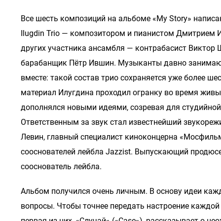
Все шесть композиций на альбоме «My Story» напис
Ilugdin Trio — композитором и пианистом Дмитрием
других участника ансамбля — контрабасист Виктор 
барабанщик Пётр Ившин. Музыканты давно занимаю
вместе: такой состав трио сохраняется уже более шес
материал Илугдина проходил огранку во время живы
дополнялся новыми идеями, созревая для студийной
Ответственным за звук стал известнейший звукореж
Левин, главный специалист киноконцерна «Мосфильм
сооснователей лейбла Jazzist. Выпускающий продюсе
сооснователь лейбла.
Альбом получился очень личным. В основу идеи каж
вопросы. Чтобы точнее передать настроение каждой 
первая из них, «Случай» («Case»), рассказывает о н