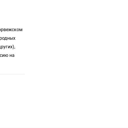
норвежском
ародных
ругих),
сию на