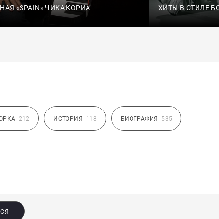
НАЯ «SPAIN» ЧИКА КОРИА
ХИТЫ В СТИЛЕ Б
ОРКА
212
ИСТОРИЯ
118
БИОГРАФИЯ
535
ЬСЯ