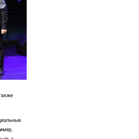
также
нциальные
имер,
ься, а