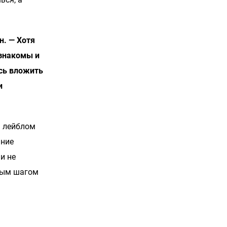
н. — Хотя
 знакомы и
ось вложить
и
м лейблом
ание
и не
зным шагом